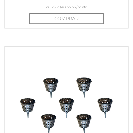
ou
R$ 28,40
no pix/boleto
COMPRAR