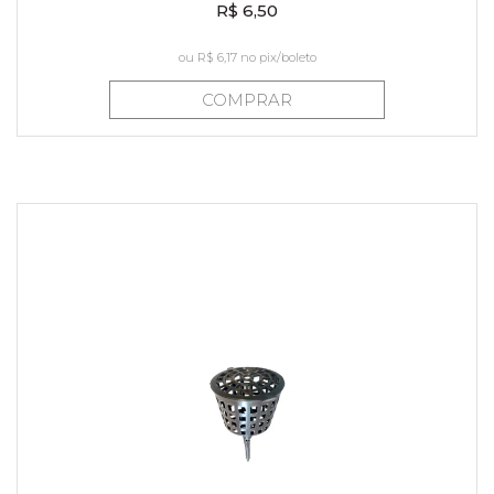
R$ 6,50
ou
R$ 6,17
no pix/boleto
COMPRAR