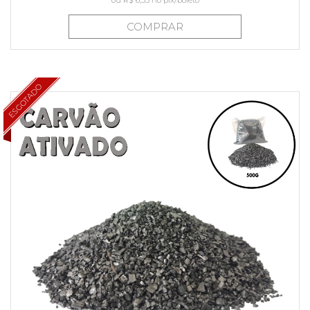
ou
R$ 6,55
no pix/boleto
COMPRAR
ESGOTADO