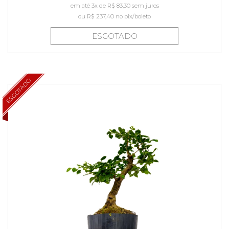
em até 3x de R$ 83,30 sem juros
ou
R$ 237,40
no pix/boleto
ESGOTADO
ESGOTADO