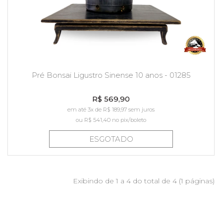
Pré Bonsai Ligustro Sinense 10 anos - 01285
R$ 569,90
em até 3x de R$ 189,97 sem juros
ou
R$ 541,40
no pix/boleto
ESGOTADO
Exibindo de 1 a 4 do total de 4 (1 páginas)