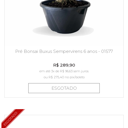
Pré Bonsai Buxus Sempervirens 6 anos - 01577
R$ 289,90
em até 3x de R$ 96,63 sem juros
ou
R$ 275,40
no pix/boleto
ESGOTADO
ESGOTADO