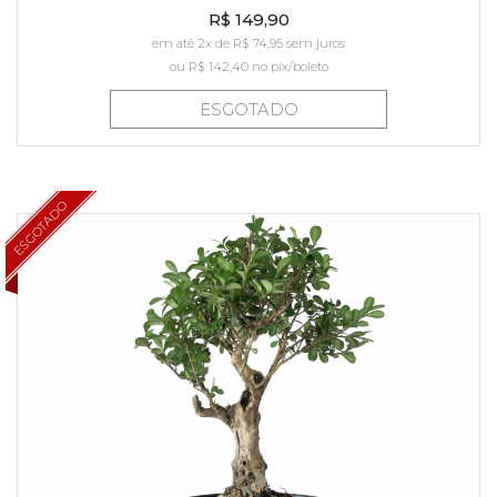
R$ 149,90
em até 2x de R$ 74,95 sem juros
ou
R$ 142,40
no pix/boleto
ESGOTADO
ESGOTADO