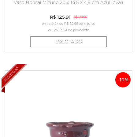
Vaso Bonsai Mizuno 20 x 14,5 x 4,5 cm Azul (oval)
R$ 125,91
R$ 139,90
em até 2x de R$ 62,96 sem juros
ou
R$ 119,61
no pix/boleto
ESGOTADO
ESGOTADO
-10%