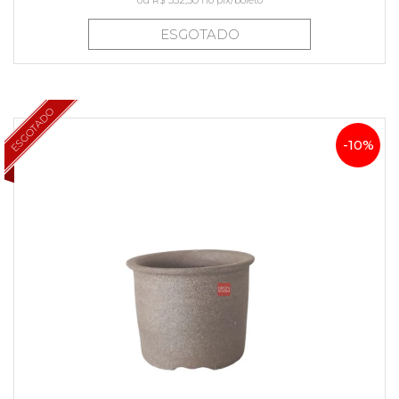
ou
R$ 332,50
no pix/boleto
ESGOTADO
ESGOTADO
-10%