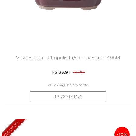
Vaso Bonsai Petrópolis 14,5 x 10 x 5 cm - 406M
R$ 35,91
R$ 39,90
ou
R$ 34,11
no pix/boleto
ESGOTADO
ESGOTADO
-10%