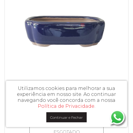
Utilizamos cookies para melhorar a sua
Vaso Bonsai Petrópolis 17 x 12 x 5,5 cm - 479A
experiência em nosso site.
Ao continuar
navegando você concorda com a nossa
Política de Privacidade
.
R$ 44,91
R$ 49,90
Continuar e Fechar
ou
R$ 42,66
no pix/boleto
ESGOTADO