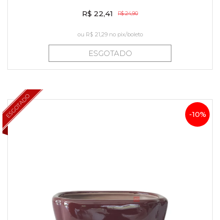
R$ 22,41
R$ 24,90
ou
R$ 21,29
no pix/boleto
ESGOTADO
ESGOTADO
-10%