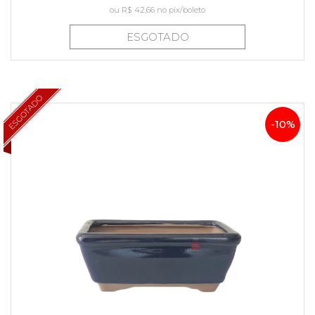
ou
R$ 42,66
no pix/boleto
ESGOTADO
ESGOTADO
-10%