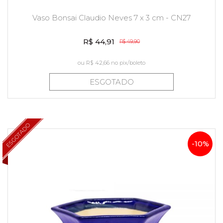
Vaso Bonsai Claudio Neves 7 x 3 cm - CN27
R$ 44,91
R$ 49,90
ou
R$ 42,66
no pix/boleto
ESGOTADO
ESGOTADO
-10%