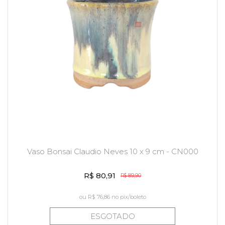
Vaso Bonsai Claudio Neves 10 x 9 cm - CN000
R$ 80,91
R$ 89,90
ou
R$ 76,86
no pix/boleto
ESGOTADO