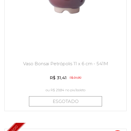
Vaso Bonsai Petrópolis 11 x 6 cm - 541M
R$ 31,41
R$ 34,90
ou
R$ 29,84
no pix/boleto
ESGOTADO