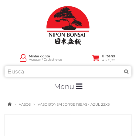
0 Itens
Minha conta
Acessar
/
Cadastre-se
R$ 0,00
Menu
VASOS
VASO BONSAI JORGE RIBAS - AZUL 22X5