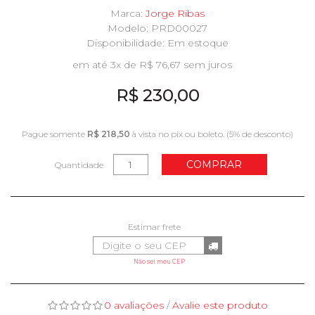
Marca:
Jorge Ribas
Modelo: PRD00027
Disponibilidade:
Em estoque
em até 3x de R$ 76,67 sem juros
R$ 230,00
Pague somente
R$ 218,50
à vista no pix ou boleto. (5% de desconto)
COMPRAR
Quantidade
Não sei meu CEP
0 avaliações
/
Avalie este produto